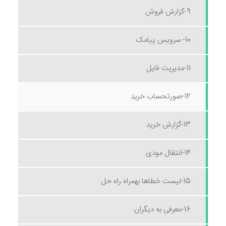
9-گزارش فروش
10- سرویس پیامک
11-مدیریت فایل
12-صورتحساب خرید
13-گزارش خرید
14-انتقال مودی
15-لیست خطاها بهمراه راه حل
16-معرفی به دیگران