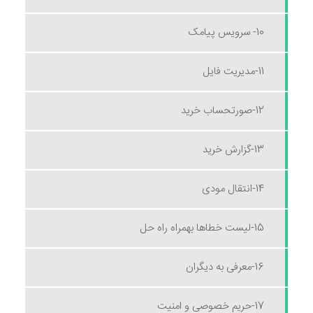
10- سرویس پیامک
11-مدیریت فایل
12-صورتحساب خرید
13-گزارش خرید
14-انتقال مودی
15-لیست خطاها بهمراه راه حل
16-معرفی به دیگران
17-حریم خصوصی و امنیت