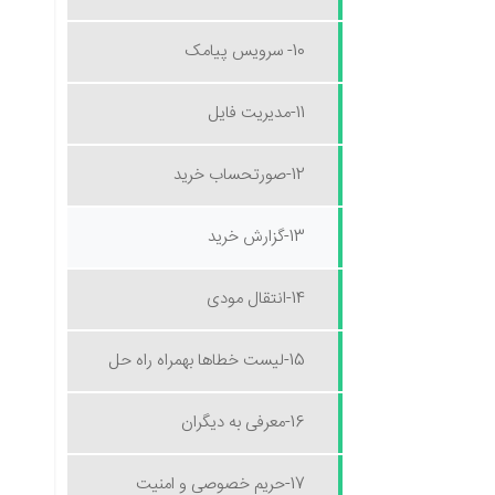
10- سرویس پیامک
11-مدیریت فایل
12-صورتحساب خرید
13-گزارش خرید
14-انتقال مودی
15-لیست خطاها بهمراه راه حل
16-معرفی به دیگران
17-حریم خصوصی و امنیت