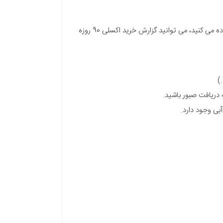
اگر از امکان صورتحساب های خرید (به سامانه مودیان متصل نیست) مالیتور استفاده می کنید، می توانید گزارش خرید اکسلی 90 روزه
 دریافت صبور باشید.
بی وجود دارد.