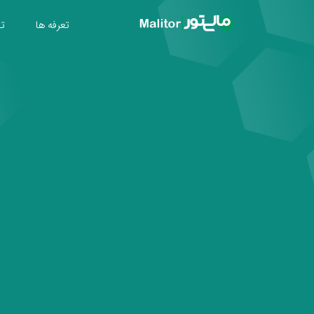
تعرفه ها
تول