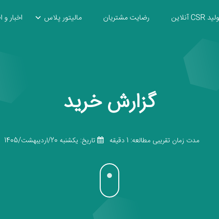
ید CSR آنلاین
رضایت مشتریان
مالیتور پلاس
اخبار و ا
گزارش خرید
مدت زمان تقریبی مطالعه: 1 دقیقه
تاریخ: يكشنبه 20/اردیبهشت/1405