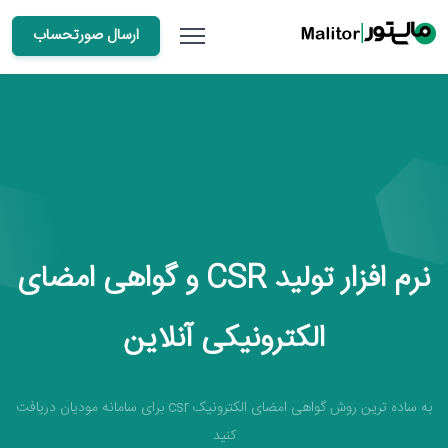
ارسال صورتحساب
نرم افزار تولید CSR و گواهی امضای
الکترونیکی آنلاین
به ساده ترین روش گواهی امضای الکترونیک csr برای سامانه مودیان دریافت
کنید