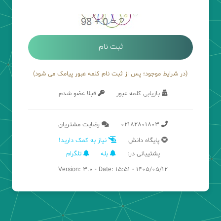
ثبت نام
(در شرایط موجود؛ پس از ثبت نام کلمه عبور پیامک می شود)
بازیابی کلمه عبور
قبلا عضو شدم
02182801803
رضایت مشتریان
پایگاه دانش
نیاز به کمک دارید!
پشتیبانی در:
بله
تلگرام
Version: 3.0 - Date: 15:51 - 1405/05/12