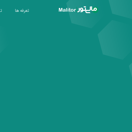
تعرفه ها
تول