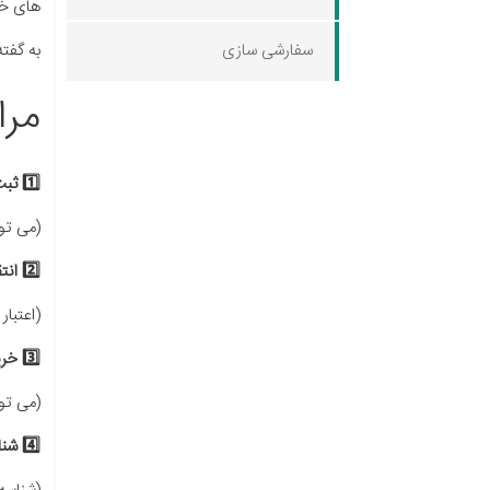
های خود
سفارشی سازی
به گفته
مرا
1️⃣ ثبت مودی (فروشنده)
(می تو
2️⃣ انتقال شارژ
(اعتبار
3️⃣ خرید و اعتبار
(می توا
4️⃣ شناسه کالا و خدمت من