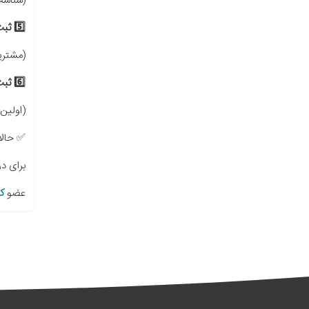
(شناسه
5️⃣ ثبت مشتری (خریدار)
(مشتری
6️⃣ ثبت صورتحساب
(اولین
✅ حالا
برای د
عضو
کا