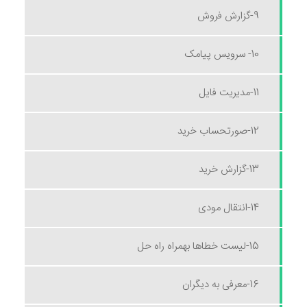
9-گزارش فروش
10- سرویس پیامک
11-مدیریت فایل
12-صورتحساب خرید
13-گزارش خرید
14-انتقال مودی
15-لیست خطاها بهمراه راه حل
16-معرفی به دیگران