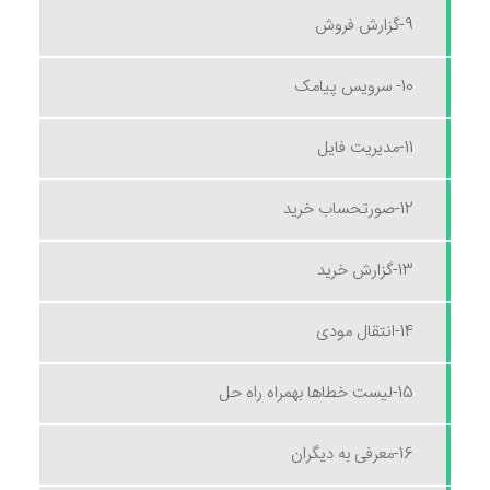
9-گزارش فروش
10- سرویس پیامک
11-مدیریت فایل
12-صورتحساب خرید
13-گزارش خرید
14-انتقال مودی
15-لیست خطاها بهمراه راه حل
16-معرفی به دیگران