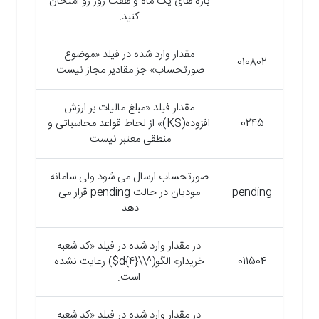
بازه های یک ماه و هفت روز رو امتحان
کنید.
مقدار وارد شده در فیلد «موضوع
010802
صورتحساب» جز مقادیر مجاز نیست.
مقدار فیلد «مبلغ مالیات بر ارزش
0245
افزوده(KS)» از لحاظ قواعد محاسباتی و
منطقی معتبر نیست.
صورتحساب ارسال می شود ولی سامانه
pending
مودیان در حالت pending قرار می
دهد.
در مقدار وارد شده در فیلد «کد شعبه
011504
خریدار» الگو(^\\d{4}$) رعایت نشده
است.
در مقدار وارد شده در فیلد «کد شعبه