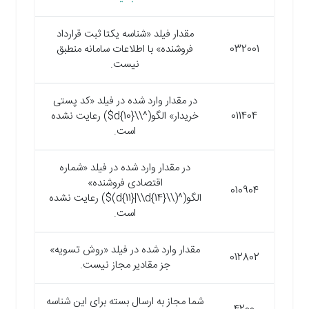
مقدار فیلد «شناسه یکتا ثبت قرارداد
032001
فروشنده» با اطلاعات سامانه منطبق
نیست.
در مقدار وارد شده در فیلد «کد پستی
011404
خریدار» الگو(^\\d{10}$) رعایت نشده
است.
در مقدار وارد شده در فیلد «شماره
اقتصادی فروشنده»
010904
الگو(^(\\d{11}|\\d{14})$) رعایت نشده
است.
مقدار وارد شده در فیلد «روش تسویه»
012802
جز مقادیر مجاز نیست.
شما مجاز به ارسال بسته برای این شناسه