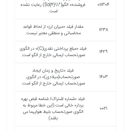
011304
فروشنده» الگو(^\\d{4}$) رعایت نشده
است.
مقدار فیلد «میزان ارز» از لحاظ قواعد
1238
محاسباتی و منطقی معتبر نیست.
فیلد «مبلغ پرداختی نقدی(C)» در الگوی
1429
صورتحساب ارسالی خارج از الگو است.
فیلد «تاریخ و زمان ایجاد
1403
صورتحساب(میلادی)» در الگوی
صورتحساب ارسالی خارج از الگو است.
فیلد «شماره اشتراک/ شناسه قبض بهره
بردار» خالی است.(این خطا مربوط به
0021
الگوی صورتحساب بلیط هواپیما می
باشد)