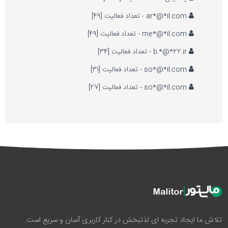
ar*@*il.com - تعداد فعالیت [49]
me*@*il.com - تعداد فعالیت [49]
b.*@*22.ir - تعداد فعالیت [34]
so*@*il.com - تعداد فعالیت [31]
so*@*il.com - تعداد فعالیت [27]
تلاش ما ایجاد تجربه ای لذتبخش در کنار کاربری آسان و سریع است.