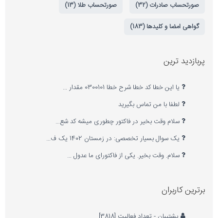
صورتحساب صادرات (32)
صورتحساب طلا (13)
گواهی امضا و کلیدها (183)
پربازدید ترین
یا این خطا کد خطا شرح خطا 0300101 مقدار …
لطفا با من تماس بگیرید
سلام وقت بخیر در فاکتور چطوری میشه کد شع…
یک سوال بسیار تخصصی: در زمستان 1402 یک ف…
سلام. وقت بخیر. یکی از فاکتورای ما عدول …
برترین کاربران
پشتیبان - تعداد فعالیت [3818]