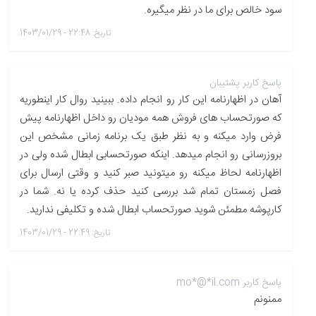
سود خالص برای ما در نظر میگیره.
تاریخ: 22:48 - 1403/01/29
پاسخ کاربر پشتیبان
آهان در اظهارنامه این کار رو انجام داده. ببینید روال کار اینطوریه
که صورتحساب های فروش همه مودیان رو داخل اظهارنامه پیش
فرض وارد میکنه و به نظر طبق یک برنامه زمانی مشخص این
بروزرسانی رو انجام میدهد. اینکه صورتحسابی ابطال شده ولی در
اظهارنامه لحاظ میکنه رو میتونید صبر کنید و وقتی ارسال برای
فصل زمستان تمام شد بررسی کنید حذف کرده یا نه. شما در
کارپوشه مطمئن شوید صورتحساب ابطال شده و تکلیفی ندارید.
تاریخ: 22:49 - 1403/01/29
پاسخ کاربر mo*@*il.com
ممنونم