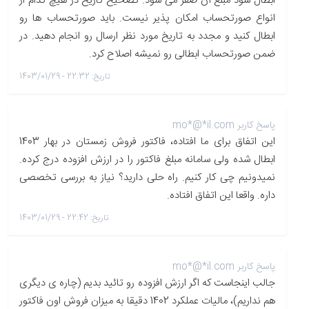
ابطال شود مبلغ آن صفر می شود. تصحیح تاریخ در هیچ کدام از
انواع صورتحساب امکان پذیر نیست. باید صورتحساب ها رو
ابطال کنید و مجدد به تاریخ مورد نظر ارسال رو انجام دهید. در
ضمن صورتحساب ابطالی رو نمیشه اصلاح کرد.
تاریخ: 22:32 - 1403/01/29
پاسخ کاربر mo*@*il.com
این اتفاق برای ما افتاده، فاکتور فروش زمستان در بهار 1403
ابطال شده ولی سامانه مبلغ فاکتور را در ارزش افزوده درج کرده.
نمیدونیم چی کار کنیم. راه حلی دارید؟ نیاز به بررسی تخصصی
داره. واقعا این اتفاق افتاده.
تاریخ: 22:42 - 1403/01/29
پاسخ کاربر mo*@*il.com
جالب اینجاست که اگر ارزش افزوده رو تائید بدیم (چاره ی دیگری
هم نداریم)، مالیات عملکرد 1402 دقیقا به میزان فروش اون فاکتور