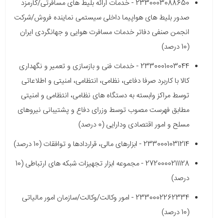
2330003088650 - خدمات ارائه بلیط های مسافرتی/کارمزد
صدور بلیط های هواپیما داخلی سیستمی نماینده فروش/شرکت
انجمن صنفی دفاتر خدمات مسافرت هوایی و جهانگردی ایران
(10 درصد)
2330001003044 - خدمات فنی و بازسازی و تعمیر و نگهداری
کالا با کاربرد صرفا دفاعی، نظامی، انتظامی، امنیتی و اطلاعاتی
توسط مراکز وابسته به دستگاه های نظامی، انتظامی و امنیتی
مطابق فهرست مصوب توسط وزرای دفاع و پشتیبانی نیروهای
مسلح و امور اقتصادی ودارایی (0 درصد)
2330001031214 - ابزارهای مالی، قراردادها و توافقات (10 درصد)
2720000211128 - مجموعه ابزار تجهیزات شبکه های ارتباطی (10
درصد)
2330002262334 - امور وکالت/وکالت/سازمان امور مالیاتی
(10 درصد)