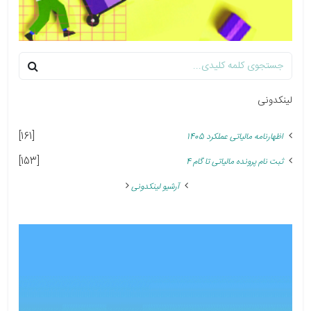
لینکدونی
[161]
اظهارنامه مالیاتی عملکرد 1405
[153]
ثبت نام پرونده مالیاتی تا گام 4
آرشیو لینکدونی