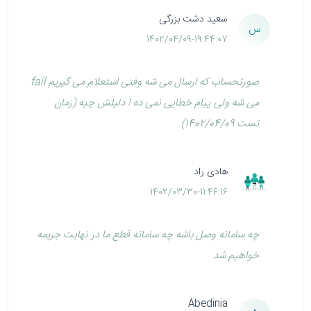
سعید دشت بزرگی
س
1402/04/09-19:44:07
صورتحساب که ارسال می شه وفتی استعلام می گیریم fail
می شه ولی پیام خطایی نمی ده ! دلیلش چیه (زمان
تست 1402/04/09)
هادی راد
1402/03/30-11:46:16
چه سامانه وصل باشه چه سامانه قطع ما در نهایت جریمه
خواهیم شد
Abedinia