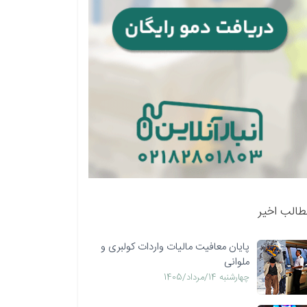
طالب اخیر
پایان معافیت مالیات واردات کولبری و
ملوانی
چهارشنبه 14/مرداد/1405