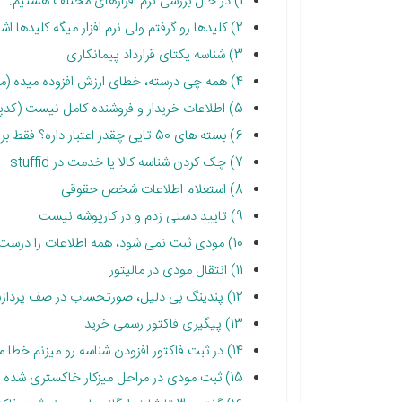
1) در حال بررسی نرم افزارهای مختلف هستیم.
2) کلیدها رو گرفتم ولی نرم افزار میگه کلیدها اشتباه است.
3) شناسه یکتای قرارداد پیمانکاری
4) همه چی درسته، خطای ارزش افزوده میده (مسئله مشمولیت در کارپوشه)
5) اطلاعات خریدار و فروشنده کامل نیست (کدپستی، کد ملی، کد اقتصادی)
6) بسته های 50 تایی چقدر اعتبار داره؟ فقط برای یک مودی هست؟
7) چک کردن شناسه کالا یا خدمت در stuffid
8) استعلام اطلاعات شخص حقوقی
9) تایید دستی زدم و در کارپوشه نیست
10) مودی ثبت نمی شود، همه اطلاعات را درست وارد کردم. (مودی تکراری است)
11) انتقال مودی در مالیتور
12) پندینگ بی دلیل، صورتحساب در صف پردازش است
13) پیگیری فاکتور رسمی خرید
14) در ثبت فاکتور افزودن شناسه رو میزنم خطا می گیرد.
15) ثبت مودی در مراحل میزکار خاکستری شده چجوری ویرایش کنم