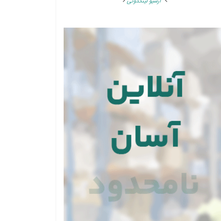
آرشیو لینکدونی