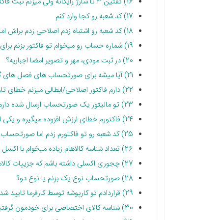
16) گفتین 3 تا شارژ رایگانه ولی میزنم ثبت فاکتور میره تو قسمت خرید
17) کد شعبه رو کجا وارد کنم
18) کد شعبه رو اشتباه زدم اصلاحی زدم براش اما بازم تو کارپوشه کد شعبه نخورده
19) شماره حساب رو میخوام تو فاکتور بزنم برای مشتری
20) در ثبت مودی، مهر و تصویر امضا اجباریه؟
21) آیا میشه برای صورتحساب های فصل های گذشته اصلاحی یا ابطالی زد؟
22) دارم فاکتور اصلاحی/ابطالی میزنم خطای تاریخ میده، مگه نباید با فاکتور اصلی یکی باشه؟
23) تو مالیتور یک صورتحساب ارسال شده دارم، اما تو کارپوشه دو تا نشسته
24) فاکتورم خطای ارزش افزوده میگیره و یکی از ردیفای فاکتورم معافه
25) کد شعبه رو تو فاکتورم زدم اما صورتحساب هنوز میره در کارپوشه شعبه مرکزی
26) تعداد شناسه کالاهام زیاده میخوام با اکسل وارد کنم چیکار کنم؟
27) چجوری اکسلی داشته باشم که جزییات کالاهای فروخته شده در آن باشه؟
28) صورتحساب نوع یک بزنم یا نوع دو؟
29) قراردادم تو کارپوشه توسط کارفرما تایید شده اما بازم خطای "شناسه یکتا ثبت قرارداد فروشنده" میگیرم؟
30) شناسه کالای اختصاصی برای خودمون گرفتیم. اما صورتحساب رو که میفرستم خطای شناسه کالا میده چرا؟