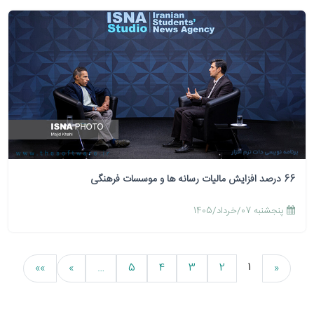
66 درصد افزایش مالیات رسانه ها و موسسات فرهنگی
پنجشنبه 07/خرداد/1405
1
»»
»
…
5
4
3
2
«