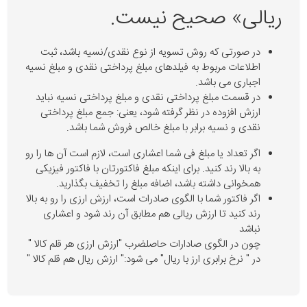
ریالی» صحیح نیست.
در صورتی که روش تسویه از نوع نقدی/نسیه باشد، ثبت
اطلاعات مربوط به فیلدهای مبلغ پرداختی نقدی و مبلغ نسیه
اجباری می باشد.
در قسمت مبلغ پرداختی نقدی و مبلغ پرداختی نسیه نباید
ارزش افزوده در نظر گرفته شود، یعنی: جمع مبلغ پرداختی
نقدی و نسیه برابر با مبلغ خالص فروش شما باشد.
اگر تعداد یا مبلغ فی شما اعشاری است، لازم است آن ها را رو
به بالا رند کنید. برای اینکه مبلغ فاکتورتان با فاکتور فیزیکی
همخوانی داشته باشد، اضافه مبلغ را تخفیف بگذارید.
اگر فاکتور شما با الگوی صادرات است، ارزش ارزی را رو به بالا
رند کنید تا ارزش ریالی هم مطابق آن رند شود و اعشاری
نباشد
چون در الگوی صادارات حاصلضرب "ارزش ارزی هر قلم کالا "
در " نرخ برابری ارز با ریال" می شود:" ارزش ریال هم قلم کالا "