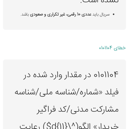
نشده است.
سریال باید
عددی 10 رقمی، غیر تکراری و صعودی
باشد.
خطای 0101104
0101104 در مقدار وارد شده در
فیلد «شماره/شناسه ملی/شناسه
مشارکت مدنی/کد فراگیر
خریدار» الگو(^\d{11}$) رعایت