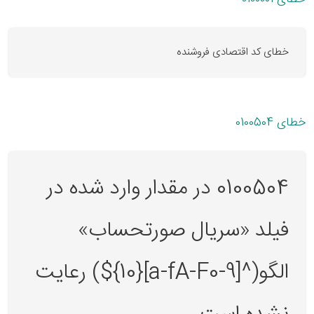
خطای کد اقتصادی فروشنده
خطای 0100504
0100504 در مقدار وارد شده در
فیلد «سریال صورتحساب»
الگو(^[a-fA-F0-9]{10}$) رعایت