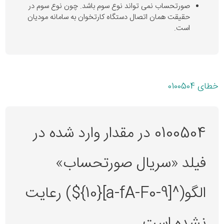
صورتحساب نمی تواند نوع سوم باشد. چون نوع سوم در
حقیقت همان اتصال دستگاه کارتخوان به سامانه مودیان
است.
خطای 0100504
0100504 در مقدار وارد شده در
فیلد «سریال صورتحساب»
الگو(^[a-fA-F0-9]{10}$) رعایت
نشده است.