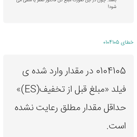
باشد. چون در این صورت مبلغ کل فاکتور صفر یا منفی می
شود!
خطای 0104105
0104105 در مقدار وارد شده ی
فیلد «مبلغ قبل از تخفیف(ES)»
حداقل مقدار مطلق رعایت نشده
است.