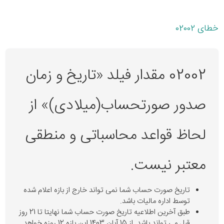
خطای 02002
02002 مقدار فیلد «تاریخ و زمان
صدور صورتحساب(میلادی)» از
لحاظ قواعد محاسباتی و منطقی
معتبر نیست.
تاریخ صورت حساب شما نمی تواند خارج از بازه اعلام شده
توسط اداره مالیات باشد.
طبق آخرین اطلاعیه تاریخ صورت حساب شما نهایتا تا 21 روز
قبل می تواند باشد. از 15 آبان 1403 این بازه 12 روزه خواهد