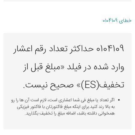
خطای 0104109
0104109 حداکثر تعداد رقم اعشار
وارد شده در فیلد «مبلغ قبل از
تخفیف(ES)» صحیح نیست.
اگر تعداد یا مبلغ فی شما اعشاری است، لازم است آن ها را رو
به بالا رند کنید.برای اینکه مبلغ فاکتورتان با فاکتور فیزیکی
همخوانی داشته باشد، اضافه مبلغ را تخفیف بگذارید.