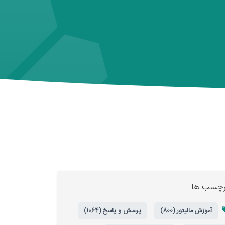
رچسب ها
آموزش مالیتور (800)
پرسش و پاسخ (1064)