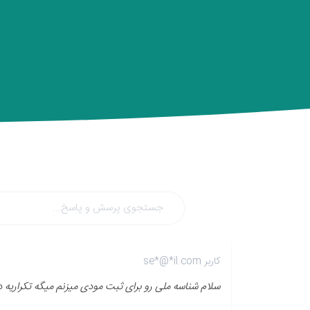
کاربر se*@*il.com
سلام شناسه ملی رو برای ثبت مودی میزنم میگه تکراری