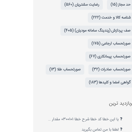
حد مجاز (15)
رضایت مشتریان (560)
شناسه کالا و خدمت (222)
صف پردازش (پندینگ سامانه مودیان) (405)
صورتحساب ارجاعی (175)
صورتحساب پیمانکاری (67)
صورتحساب صادرات (32)
صورتحساب طلا (13)
گواهی امضا و کلیدها (183)
بازدید ترین
یا این خطا کد خطا شرح خطا 0300101 مقدار …
لطفا با من تماس بگیرید