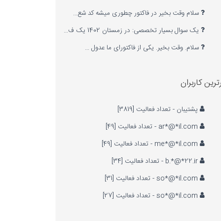
سلام وقت بخیر در فاکتور چطوری میشه کد شع…
یک سوال بسیار تخصصی: در زمستان 1402 یک ف…
سلام. وقت بخیر. یکی از فاکتورای ما عدول …
ترین کاربران
پشتیبان - تعداد فعالیت [3819]
ar*@*il.com - تعداد فعالیت [49]
me*@*il.com - تعداد فعالیت [49]
b.*@*22.ir - تعداد فعالیت [34]
so*@*il.com - تعداد فعالیت [31]
so*@*il.com - تعداد فعالیت [27]