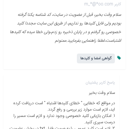
کاربر m_*@*oo.com
سلام وقت بخیر، قبل از عضویت در سایت، کد شناسه یکتا گرفته
بودیم ولی فایل کلیدها رو نداریم، از طریق این سایت مجددا کلید
خصوصی رو گرفتم و در پایان ذخیره رو زدم،ولی خطا میده که کلیدها
اشتباست،لطفا راهنمایی بفرمایید.ممنونم
گواهی امضا و کلیدها
پاسخ کاربر پشتیبان
سلام وقت بخیر
در مواقع که خطایی " خطای کلیدها اشتباه " است دریافت کرده
اید، لازم است موارد زیر بررسی و رفع گردد.
1. امکان بازیابی کلید خصوصی وجود ندارد و لازم است مسیر را
درست سپری کنید.
2. لازم است کلید عمومی را به صورت فایل txt در بخش عضویت