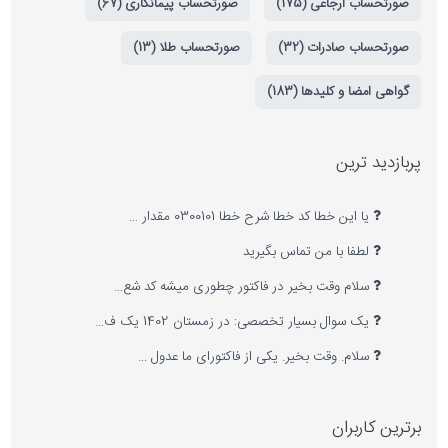
صورتحساب ارجاعی (175)
صورتحساب پیمانکاری (67)
صورتحساب صادرات (32)
صورتحساب طلا (13)
گواهی امضا و کلیدها (183)
پربازدید ترین
یا این خطا کد خطا شرح خطا 0300101 مقدار …
لطفا با من تماس بگیرید
سلام وقت بخیر در فاکتور چطوری میشه کد شع…
یک سوال بسیار تخصصی: در زمستان 1402 یک ف…
سلام. وقت بخیر. یکی از فاکتورای ما عدول …
برترین کاربران