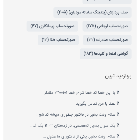
صف پردازش (پندینگ سامانه مودیان) (405)
صورتحساب ارجاعی (175)
صورتحساب پیمانکاری (67)
صورتحساب صادرات (32)
صورتحساب طلا (13)
گواهی امضا و کلیدها (183)
پربازدید ترین
یا این خطا کد خطا شرح خطا 0300101 مقدار …
لطفا با من تماس بگیرید
سلام وقت بخیر در فاکتور چطوری میشه کد شع…
یک سوال بسیار تخصصی: در زمستان 1402 یک ف…
سلام. وقت بخیر. یکی از فاکتورای ما عدول …