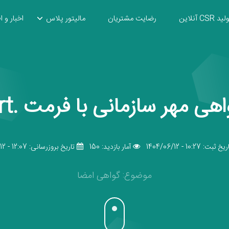
ید CSR آنلاین
رضایت مشتریان
مالیتور پلاس
اخبار و ا
ازمانی با فرمت .crt رو داره،آیا نیاز…
یخ ثبت: 10:27 - 1404/06/12
آمار بازدید: 150
تاریخ بروزرسانی: 12:07 - 1404/06/12
موضوع: گواهی امضا