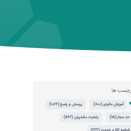
رچسب ها
آموزش مالیتور (800)
پرسش و پاسخ (1066)
حد مجاز (15)
رضایت مشتریان (562)
شناسه کالا و خدمت (222)