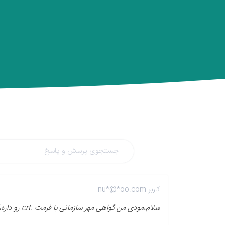
کاربر nu*@*oo.com
سلام،مودی من گواهی مهر سازمانی با فرمت .crt رو داره،آیا نیازه مجدد براش اقدام بشه؟ و اینکه اصلا کجا باید بارگزاری بشه؟