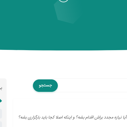
جستجو
ب