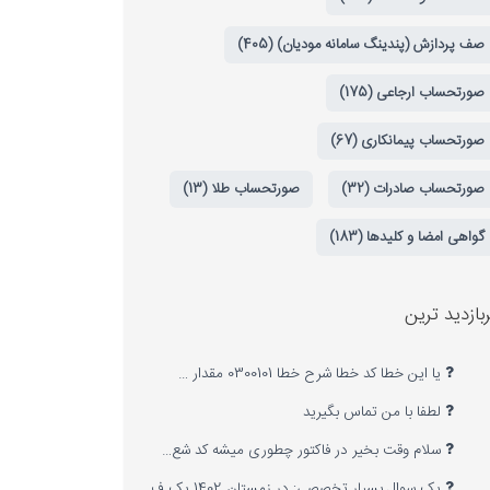
صف پردازش (پندینگ سامانه مودیان) (405)
صورتحساب ارجاعی (175)
صورتحساب پیمانکاری (67)
صورتحساب صادرات (32)
صورتحساب طلا (13)
گواهی امضا و کلیدها (183)
بازدید ترین
یا این خطا کد خطا شرح خطا 0300101 مقدار …
لطفا با من تماس بگیرید
سلام وقت بخیر در فاکتور چطوری میشه کد شع…
یک سوال بسیار تخصصی: در زمستان 1402 یک ف…