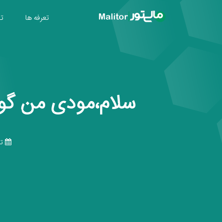
تعرفه ها
تول
سلام،مودی من گواهی مهر س
تار