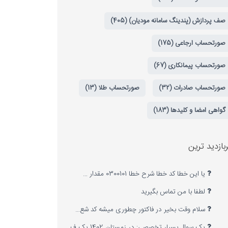
صف پردازش (پندینگ سامانه مودیان) (405)
صورتحساب ارجاعی (175)
صورتحساب پیمانکاری (67)
صورتحساب صادرات (32)
صورتحساب طلا (13)
گواهی امضا و کلیدها (183)
بازدید ترین
یا این خطا کد خطا شرح خطا 0300101 مقدار …
لطفا با من تماس بگیرید
سلام وقت بخیر در فاکتور چطوری میشه کد شع…
یک سوال بسیار تخصصی: در زمستان 1402 یک ف…