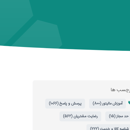
رچسب ها
آموزش مالیتور (800)
پرسش و پاسخ (1066)
حد مجاز (15)
رضایت مشتریان (562)
شناسه کالا و خدمت (222)