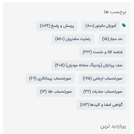
برچسب ها
آموزش مالیتور (800)
پرسش و پاسخ (1064)
حد مجاز (15)
رضایت مشتریان (560)
شناسه کالا و خدمت (222)
صف پردازش (پندینگ سامانه مودیان) (405)
صورتحساب ارجاعی (175)
صورتحساب پیمانکاری (67)
صورتحساب صادرات (32)
صورتحساب طلا (13)
گواهی امضا و کلیدها (183)
پربازدید ترین