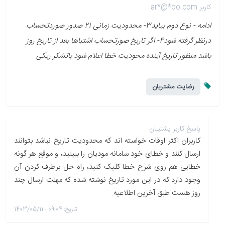
کاربر ar*@*oo.com
ادامه - نوع دوم بیاید3- محدودیت زمانی 21 صدور صوردتحساب
درنظر گرفته شود4- اگر تاریخ صورتحساب اشتباها بعد از تاریخ روز
باشد منظور تاریخ آینده محودیت خطا اعلام شود باتشکر ریکی
رضایت مشتریان
پاسخ کاربر پشتیبان
کاربران اکثر اوقات خواسته اند که محدودیت تاریخ نباشد بتوانند
ارسال کنند و خطای خود سامانه مودیان را ببینید، و موقع هر گونه
خطایی هم روی شرح خطا کلیک کنید، راه حل برطرف کردن آن
وجود دارد که در این مورد تاریخ نوشته شده که مهلت ارسال چند
روز هست طبق آخرین اطلاعیه.
تاریخ: 09:04 - 1403/05/11