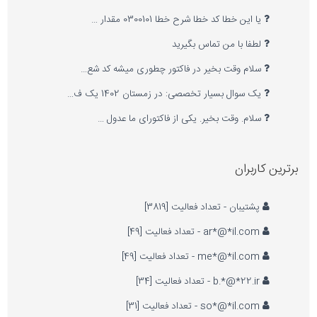
یا این خطا کد خطا شرح خطا 0300101 مقدار …
لطفا با من تماس بگیرید
سلام وقت بخیر در فاکتور چطوری میشه کد شع…
یک سوال بسیار تخصصی: در زمستان 1402 یک ف…
سلام. وقت بخیر. یکی از فاکتورای ما عدول …
برترین کاربران
پشتیبان - تعداد فعالیت [3819]
ar*@*il.com - تعداد فعالیت [49]
me*@*il.com - تعداد فعالیت [49]
b.*@*22.ir - تعداد فعالیت [34]
so*@*il.com - تعداد فعالیت [31]