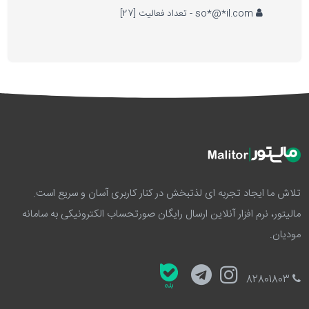
so*@*il.com - تعداد فعالیت [27]
تلاش ما ایجاد تجربه ای لذتبخش در کنار کاربری آسان و سریع است.
مالیتور، نرم افزار آنلاین ارسال رایگان صورتحساب الکترونیکی به سامانه
مودیان.
82801803