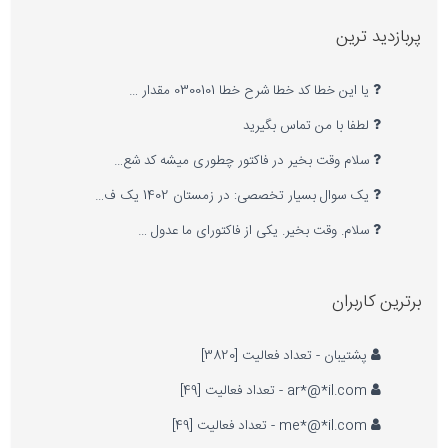
پربازدید ترین
یا این خطا کد خطا شرح خطا 0300101 مقدار …
لطفا با من تماس بگیرید
سلام وقت بخیر در فاکتور چطوری میشه کد شع…
یک سوال بسیار تخصصی: در زمستان 1402 یک ف…
سلام. وقت بخیر. یکی از فاکتورای ما عدول …
برترین کاربران
پشتیبان - تعداد فعالیت [3820]
ar*@*il.com - تعداد فعالیت [49]
me*@*il.com - تعداد فعالیت [49]