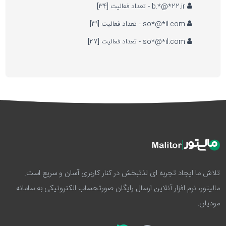
b.*@*22.ir - تعداد فعالیت [34]
so*@*il.com - تعداد فعالیت [31]
so*@*il.com - تعداد فعالیت [27]
تلاش ما ایجاد تجربه ای لذتبخش در کنار کاربری آسان و سریع است.
مالیتور، نرم افزار آنلاین ارسال رایگان صورتحساب الکترونیکی به سامانه
مودیان.