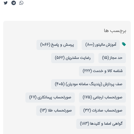
برچسب ها
آموزش مالیتور (800)
پرسش و پاسخ (1066)
حد مجاز (15)
رضایت مشتریان (562)
شناسه کالا و خدمت (222)
صف پردازش (پندینگ سامانه مودیان) (405)
صورتحساب ارجاعی (175)
صورتحساب پیمانکاری (67)
صورتحساب صادرات (32)
صورتحساب طلا (13)
گواهی امضا و کلیدها (183)