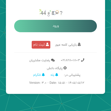
ورود
ثبت نام
بازیابی کلمه عبور
02182801803
رضایت مشتریان
پایگاه دانش
پشتیبانی در:
بله
تلگرام
Version: 3.0 - Date: 15:51 - 1405/05/12